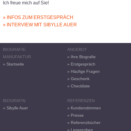
Ich freue mich auf Sie!
» INFOS ZUM ERSTGESPRÄCH
» INTERVIEW MIT SIBYLLE AUER
BIOGRAFIE-
ANGEBOT
MANUFAKTUR
» Ihre Biografie
» Startseite
» Erstgespräch
» Häufige Fragen
» Geschenk
» Checkliste
BIOGRAFIN
REFERENZEN
» Sibylle Auer
» Kundenstimmen
» Presse
» Referenzbücher
» Leseproben